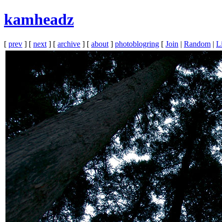
kamheadz
[
prev
] [
next
] [
archive
] [
about
]
photoblogring
[
Join
|
Random
|
Li