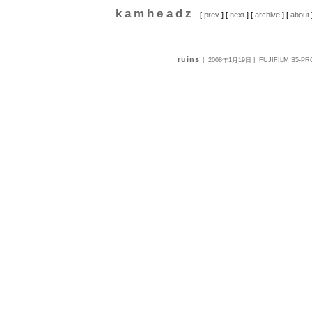
kamheadz
[
prev
] [
next
] [
archive
] [
about
ruins
|
2008年1月19日
| FUJIFILM S5-PR