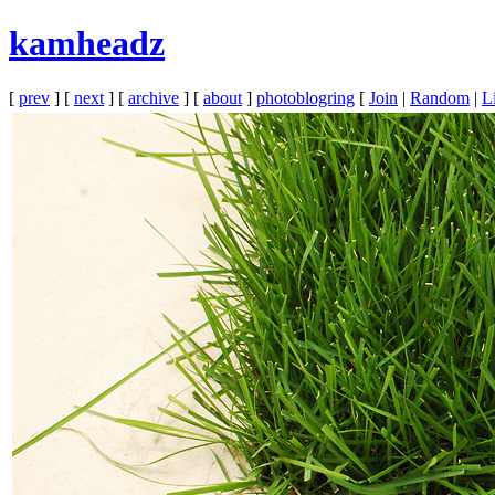
kamheadz
[
prev
] [
next
] [
archive
] [
about
]
photoblogring
[
Join
|
Random
|
Li