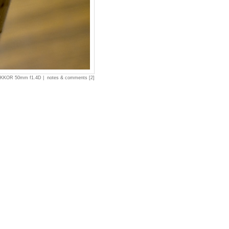
IKKOR 50mm f1.4D |
notes & comments [2]