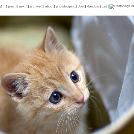
z
[
prev
] [
next
] [
archive
] [
about
]
photoblogring
[
Join
|
Random
|
List
]