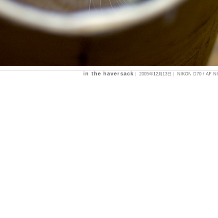
in the haversack
|
2005年12月13日
| NIKON D70 / AF N