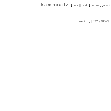
kamheadz
[
prev
] [
next
] [
archive
] [
about
walking
|
2005年5月10日
|