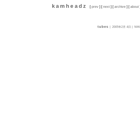
kamheadz
[
prev
] [
next
] [
archive
] [
about
tubes
|
2005年2月 4日
| NIK