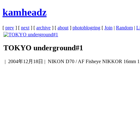
kamheadz
[
prev
] [
next
] [
archive
] [
about
]
photoblogring
[
Join
|
Random
|
Li
TOKYO underground#1
|
2004年12月18日
| NIKON D70 / AF Fisheye NIKKOR 16mm 1