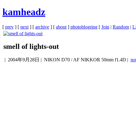
kamheadz
[
prev
] [
next
] [
archive
] [
about
]
photoblogring
[
Join
|
Random
|
Li
smell of lights-out
|
2004年9月28日
| NIKON D70 / AF NIKKOR 50mm f1.4D |
no