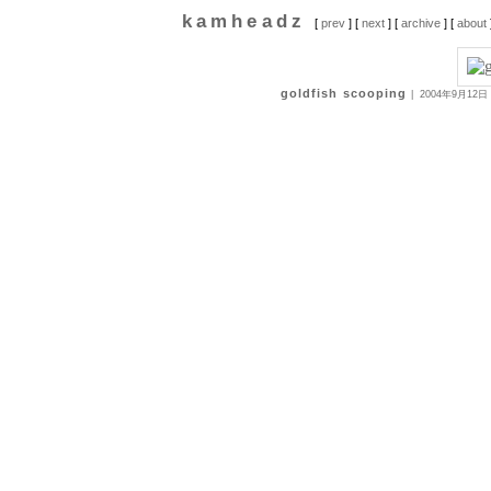
kamheadz
[
prev
] [
next
] [
archive
] [
about
goldfish scooping
|
2004年9月12日