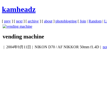
kamheadz
[
prev
] [
next
] [
archive
] [
about
]
photoblogring
[
Join
|
Random
|
Li
vending machine
|
2004年9月11日
| NIKON D70 / AF NIKKOR 50mm f1.4D |
no