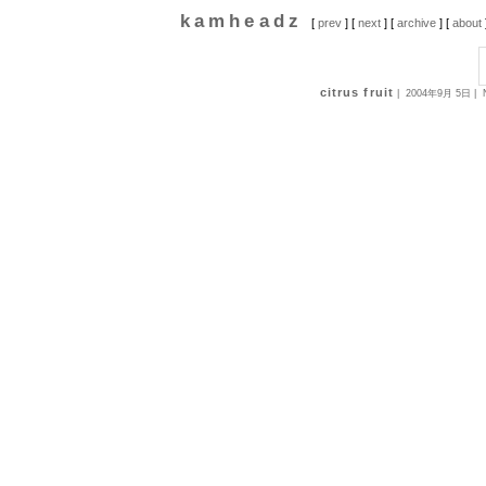
kamheadz
[
prev
] [
next
] [
archive
] [
about
citrus fruit
|
2004年9月 5日
| 