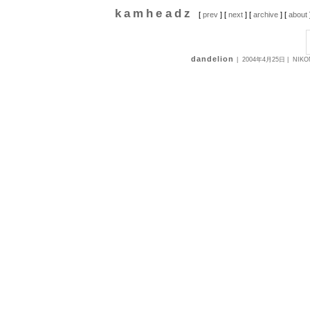
kamheadz
[
prev
] [
next
] [
archive
] [
about
dandelion
|
2004年4月25日
| NIKON